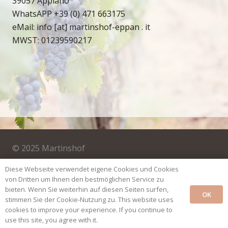
39057 Appiano
WhatsAPP
+39 (0) 471 663175
eMail:
info [at] martinshof-eppan . it
MWST: 01239590217
© 2025 Martinshof
Diese Webseite verwendet eigene Cookies und Cookies
Impressum
von Dritten um Ihnen den bestmöglichen Service zu
bieten. Wenn Sie weiterhin auf diesen Seiten surfen,
OK
Privacy & Cookies
stimmen Sie der Cookie-Nutzung zu. This website uses
cookies to improve your experience. If you continue to
use this site, you agree with it.